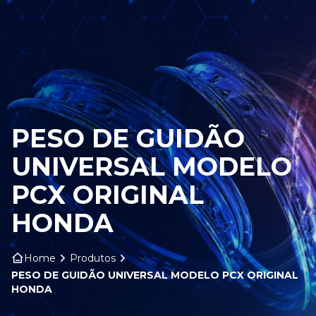
HOME
SOBRE NÓS
PRODUTOS
PESO DE GUIDÃO
ARO ARTS
UNIVERSAL MODELO
CONTATO
PCX ORIGINAL
HONDA
BLOG
Home
Produtos
PESO DE GUIDÃO UNIVERSAL MODELO PCX ORIGINAL
HONDA