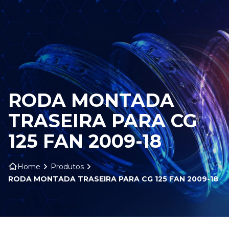
HOME
SOBRE NÓS
PRODUTOS
RODA MONTADA
ARO ARTS
TRASEIRA PARA CG
CONTATO
125 FAN 2009-18
BLOG
Home
Produtos
RODA MONTADA TRASEIRA PARA CG 125 FAN 2009-18