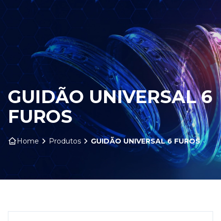
HOME
SOBRE NÓS
PRODUTOS
GUIDÃO UNIVERSAL 6
ARO ARTS
FUROS
CONTATO
Home
Produtos
GUIDÃO UNIVERSAL 6 FUROS
BLOG