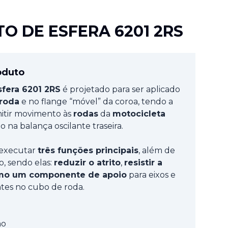
O DE ESFERA 6201 2RS
oduto
sfera
6201 2RS
é projetado para ser aplicado
roda
e no flange “móvel” da coroa, tendo a
mitir movimento às
rodas
da
motocicleta
o na balança oscilante traseira.
 executar
três funções principais
, além de
o, sendo elas:
reduzir o atrito
,
resistir a
omo um componente de apoio
para eixos e
tes no cubo de roda.
mo