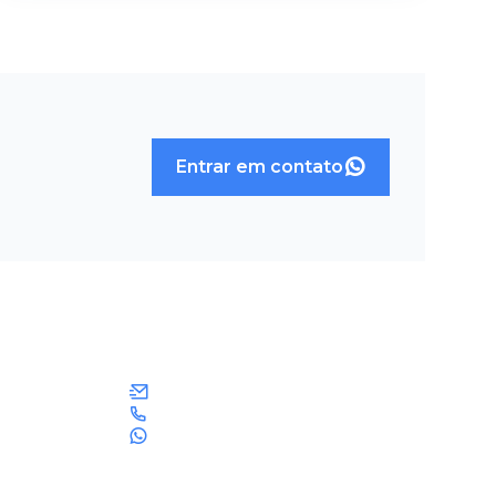
Entrar em contato
Contatos
aronip.pedidos@gmail.com
(011) 4051-2066
71 - 1º
(011) 95490-7692
seos, São
Horário de Funcionamento