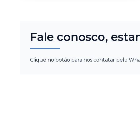
Fale conosco, esta
Clique no botão para nos contatar pelo Wha
Naveg
Home
Sobre nó
Excelência em motopeças desde
Produtos
2010. Qualidade, Sustentabilidade e
Aro Arts
Compromisso com nossos clientes.
Contato