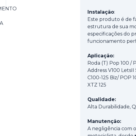
Instalação
:
Este produto é de f
estrutura de sua mo
especificações do pr
funcionamento perf
Aplicação:
Roda (T) Pop 100 / P
Address V100 LetsII
C100-125 Biz/ POP 10
XTZ 125
Qualidade:
Alta Durabilidade,
Manutenção:
A negligência com o
motociclista, desde