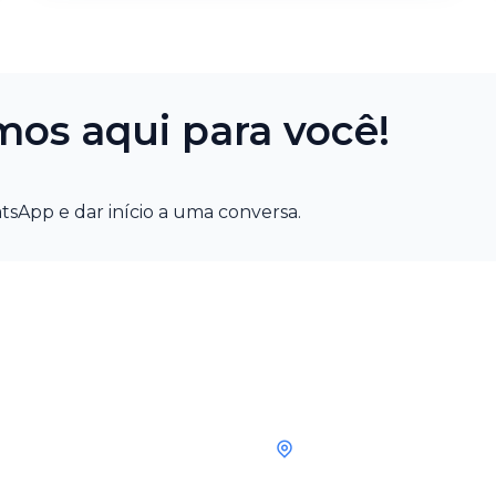
mos aqui para você!
tsApp e dar início a uma conversa.
ação
Endereços
Showroom
s
Alameda Barão de Limeira, 
andar, loja 15 - Campos Elí
Paulo