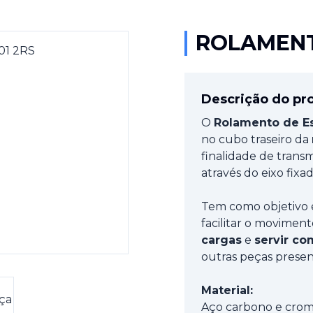
ROLAMENT
Descrição do pr
O
R
olamento de E
no cubo traseiro da
finalidade de trans
através do eixo fixad
Tem como objetivo
facilitar o moviment
cargas
e
servir c
outras peças presen
Material:
Aço carbono e cro