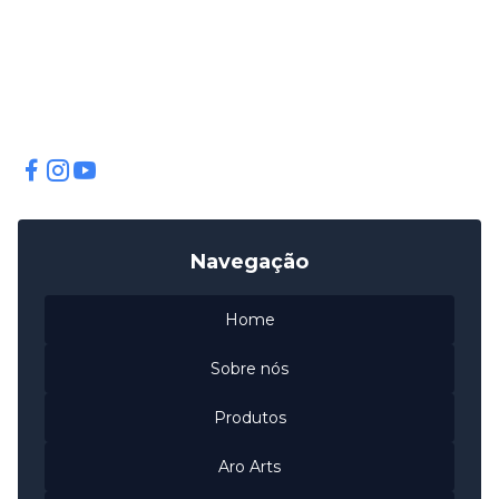
Excelência em motopeças desde 2010. Qualidade,
Sustentabilidade e Compromisso com nossos clientes.
Facebook
Instagram
Instagram
Navegação
Home
Sobre nós
Produtos
Aro Arts