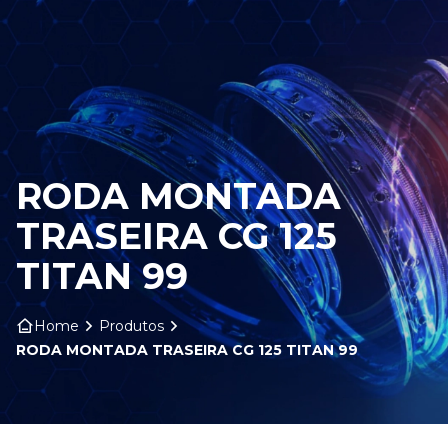
HOME
SOBRE NÓS
PRODUTOS
RODA MONTADA
ARO ARTS
TRASEIRA CG 125
CONTATO
TITAN 99
BLOG
Home
Produtos
RODA MONTADA TRASEIRA CG 125 TITAN 99