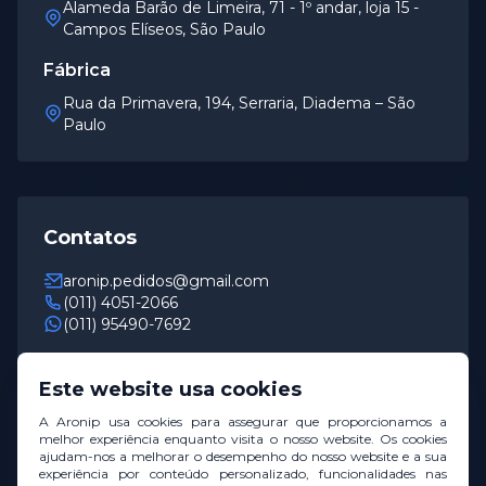
Alameda Barão de Limeira, 71 - 1º andar, loja 15 -
Campos Elíseos, São Paulo
Fábrica
Rua da Primavera, 194, Serraria, Diadema – São
Paulo
Contatos
aronip.pedidos@gmail.com
(011) 4051-2066
(011) 95490-7692
Horário de Funcionamento
Este website usa cookies
De segunda a sexta das 8h às 18h
A Aronip usa cookies para assegurar que proporcionamos a
melhor experiência enquanto visita o nosso website. Os cookies
ajudam-nos a melhorar o desempenho do nosso website e a sua
experiência por conteúdo personalizado, funcionalidades nas