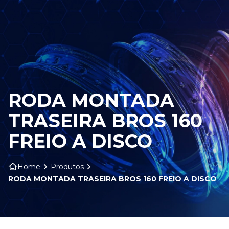
HOME
SOBRE NÓS
PRODUTOS
RODA MONTADA
ARO ARTS
TRASEIRA BROS 160
CONTATO
FREIO A DISCO
BLOG
Home
Produtos
RODA MONTADA TRASEIRA BROS 160 FREIO A DISCO