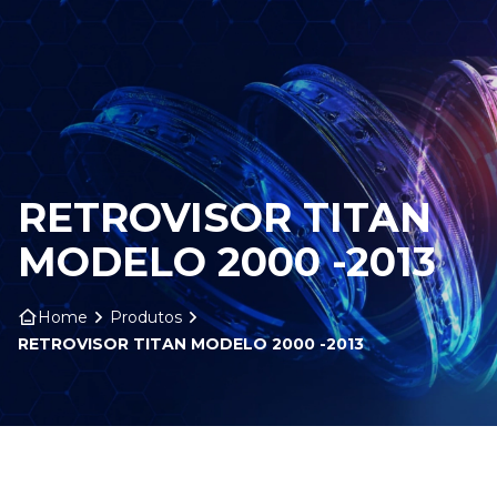
HOME
SOBRE NÓS
PRODUTOS
RETROVISOR TITAN
ARO ARTS
MODELO 2000 -2013
CONTATO
Home
Produtos
RETROVISOR TITAN MODELO 2000 -2013
BLOG