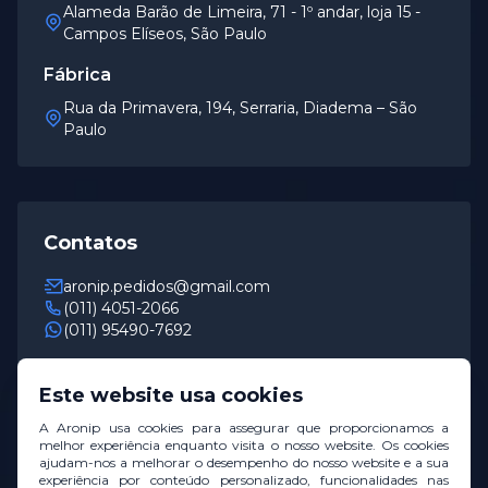
Alameda Barão de Limeira, 71 - 1º andar, loja 15 -
Campos Elíseos, São Paulo
Fábrica
Rua da Primavera, 194, Serraria, Diadema – São
Paulo
Contatos
aronip.pedidos@gmail.com
(011) 4051-2066
(011) 95490-7692
Horário de Funcionamento
Este website usa cookies
De segunda a sexta das 8h às 18h
A Aronip usa cookies para assegurar que proporcionamos a
melhor experiência enquanto visita o nosso website. Os cookies
ajudam-nos a melhorar o desempenho do nosso website e a sua
experiência por conteúdo personalizado, funcionalidades nas