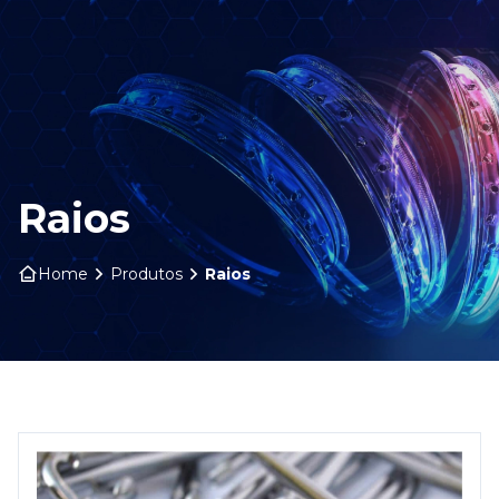
HOME
SOBRE NÓS
PRODUTOS
Raios
ARO ARTS
Home
Produtos
Raios
CONTATO
BLOG