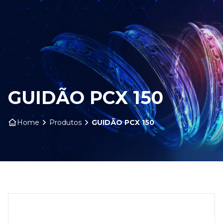
HOME
SOBRE NÓS
PRODUTOS
GUIDÃO PCX 150
ARO ARTS
Home
Produtos
GUIDÃO PCX 150
CONTATO
BLOG