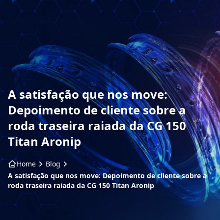
HOME
SOBRE NÓS
PRODUTOS
A satisfação que nos move:
ARO ARTS
Depoimento de cliente sobre a
roda traseira raiada da CG 150
CONTATO
Titan Aronip
BLOG
Home
Blog
A satisfação que nos move: Depoimento de cliente sobre a
roda traseira raiada da CG 150 Titan Aronip