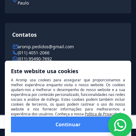
Paulo
Contatos
aronip.pedidos@gmail.com
(011) 4051-2066
(011) 95490-7692
Este website usa cookies
Horário de Funcionamento
A Aronip usa cookies para assegurar que proporcionamos a
melhor experiência enquanto visita o nosso website. Os cookies
De segunda a sexta das 8h às 18h
ajudam-nos a melhorar o desempenho do nosso website e a sua
experiência por conteúdo personalizado, funcionalidades nas redes
sociais e análise de tráfego. Estes cookies podem também incluir
cookies de terceiros, os quais podem rastrear o uso do nosso
website e nos fornecer informações para melhorarmos a
experiência dos usuários. Conheça a nossa
Política de Privacidade
© 2026 Aronip. Todos os direitos reservados.
Continuar
W
Desenvolvido por
Goognet Solução Digital
W3C Validator